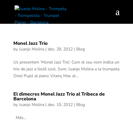
Monel Jazz Trio
by
Juanjo Molina
|
des. 28, 2012
|
Blog
Us presentem ‘Monel Jazz Trio’. Com el seu nom indica un
trio de jazz a l’estil cool. Som: Juanjo Molina a la trompeta
Oriol Pujol al piano Vicenç Mas al...
El dimecres Monel Jazz Trio al Tribeca de
Barcelona
by
Juanjo Molina
|
des. 15, 2012
|
Blog
Més...