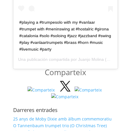
#playing a #trumpesolo with my #vanlaar
#trumpet with #meninswing at #hostalric #girona
#catalonia #solo #soloing #jazz #jazzband #swing
#play #vanlaartrumpets #brass #horn #music
#livemusic #party
Una publicación compartida por
Juanjo Molina
(@jmolina77tr) el
Comparteix
Darreres entrades
25 anys de Moby Dixie amb àlbum commemoratiu
O Tannenbaum trumpet trio (O Christmas Tree)