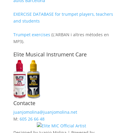
aulós Barcelona
EXERCISE DATABASE for trumpet players, teachers
and students
Trumpet exercises
(L'ARBAN i altres mètodes en
MP3).
Elite Musical Instrument Care
Contacte
juanjomolina@juanjomolina.net
M:
605 26 66 48
Designed by Juanjo Molina | Powered by